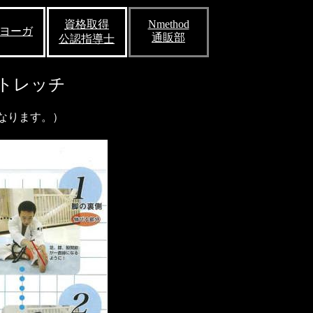
資格取得
Nmethod
ヨーガ
通販部
公認指導士
トレッチ
なります。）