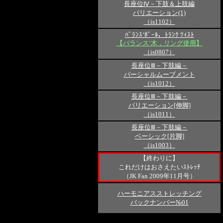
長座位Ⅳ－下肢＆上肢編
バリエーション(1)
（is1102）
ﾊﾞﾗﾝｽ‘ﾎﾞｰﾙ，ﾄﾗﾝｸ ﾂｨｽﾄ
【バランス‘木，リング使用】
（is0807）
長座位Ⅲ－下肢編－
パーシャルムーブメント
（is1012）
長座位Ⅲ－下肢編－
バリエーション[伸脚]
（is1011）
長座位Ⅲ－下肢編－
ベーシック[片脚]
（is1003）
【終わりに】
これだけはおさえたいｽﾄﾚｯﾁ
（JK Fan 2009年11月号）
ハーモニアスストレッチング
バックナンバー№01