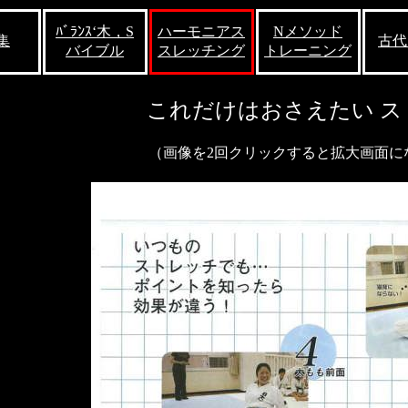
ﾊﾞﾗﾝｽ‘木，S
ハーモニアス
Nメソッド
集
古代
バイブル
スレッチング
トレーニング
これだけはおさえたい ス
（画像を2回クリックすると拡大画面に