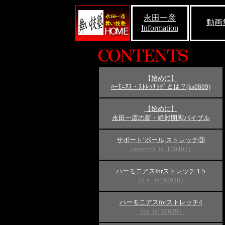
永田一彦
動画
Information
【
始めに】
ﾊｰﾓﾆｱｽ・ｽﾄﾚｯﾁﾝｸﾞとは？(ks0809)
【始めに】
永田一彦の新・絶対開脚バイブル
サポート‘ボール,ストレッチ③
（stretch3_is_170402）
ハーモニアスforストレッチ１5
（kｓ_is150930）
ハーモニアスforストレッチ4
（ks_is150628）